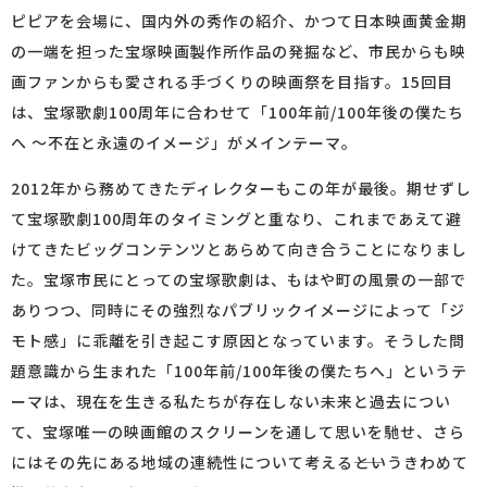
ピピアを会場に、国内外の秀作の紹介、かつて日本映画黄金期
の一端を担った宝塚映画製作所作品の発掘など、市民からも映
画ファンからも愛される手づくりの映画祭を目指す。15回目
は、宝塚歌劇100周年に合わせて「100年前/100年後の僕たち
へ 〜不在と永遠のイメージ」がメインテーマ。
2012年から務めてきたディレクターもこの年が最後。期せずし
て宝塚歌劇100周年のタイミングと重なり、これまであえて避
けてきたビッグコンテンツとあらめて向き合うことになりまし
た。宝塚市民にとっての宝塚歌劇は、もはや町の風景の一部で
ありつつ、同時にその強烈なパブリックイメージによって「ジ
モト感」に乖離を引き起こす原因となっています。そうした問
題意識から生まれた「100年前/100年後の僕たちへ」というテ
ーマは、現在を生きる私たちが存在しない未来と過去につい
て、宝塚唯一の映画館のスクリーンを通して思いを馳せ、さら
にはその先にある地域の連続性について考える――というきわめて