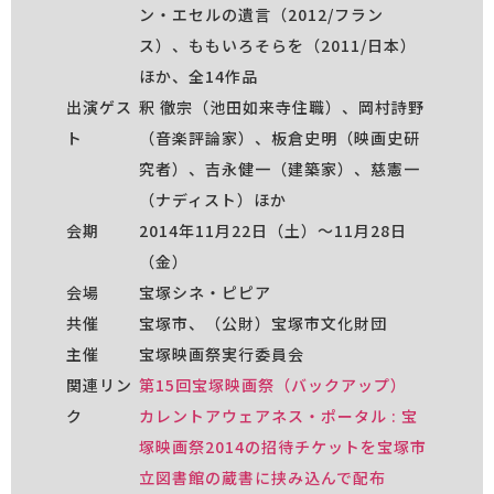
ン・エセルの遺言（2012/フラン
ス）、ももいろそらを（2011/日本）
ほか、全14作品
出演ゲス
釈 徹宗（池田如来寺住職）、岡村詩野
ト
（音楽評論家）、板倉史明（映画史研
究者）、吉永健一（建築家）、慈憲一
（ナディスト）ほか
会期
2014年11月22日（土）〜11月28日
（金）
会場
宝塚シネ・ピピア
共催
宝塚市、（公財）宝塚市文化財団
主催
宝塚映画祭実行委員会
関連リン
第15回宝塚映画祭（バックアップ）
ク
カレントアウェアネス・ポータル : 宝
塚映画祭2014の招待チケットを宝塚市
立図書館の蔵書に挟み込んで配布